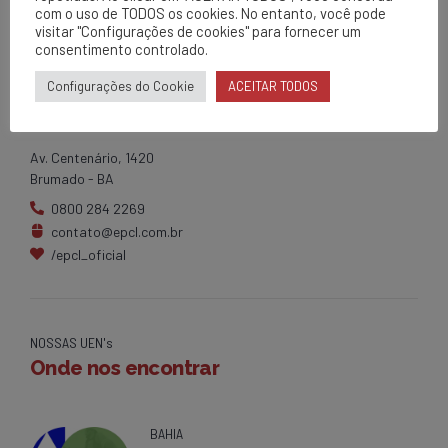
com o uso de TODOS os cookies. No entanto, você pode
visitar "Configurações de cookies" para fornecer um
consentimento controlado.
Configurações do Cookie
ACEITAR TODOS
EPCL
Matriz
Av. Centenário, 1420
Brumado - BA
0800 284 2269
contato@epcl.com.br
/epcl_oficial
NOSSAS UEN's
Onde nos encontrar
BAHIA