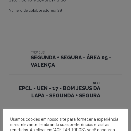
Número de colaboradores: 29
PREVIOUS
SEGUNDA + SEGURA - ÁREA 05 -
VALENÇA
NEXT
EPCL - UEN - 17 - BOM JESUS DA
LAPA - SEGUNDA + SEGURA
Usamos cookies em nosso site para fornecer a experiência
mais relevante, lembrando suas preferências e visitas
repetidas. Ao clicar em “ACEITAR TODOS”, você concorda