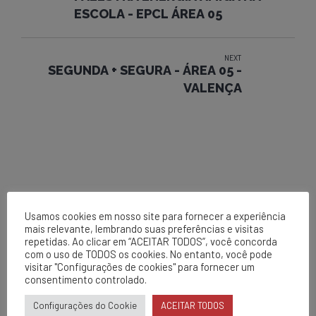
ESCOLA - EPCL ÁREA 05
NEXT
SEGUNDA + SEGURA - ÁREA 05 -
VALENÇA
Usamos cookies em nosso site para fornecer a experiência
mais relevante, lembrando suas preferências e visitas
repetidas. Ao clicar em “ACEITAR TODOS”, você concorda
EPCL
com o uso de TODOS os cookies. No entanto, você pode
Matriz
visitar "Configurações de cookies" para fornecer um
consentimento controlado.
Av. Centenário, 1420
Brumado - BA
Configurações do Cookie
ACEITAR TODOS