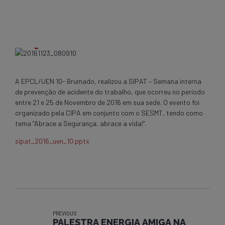
A EPCL/UEN 10- Brumado, realizou a SIPAT – Semana interna
de prevenção de acidente do trabalho, que ocorreu no período
entre 21 e 25 de Novembro de 2016 em sua sede. O evento foi
organizado pela CIPA em conjunto com o SESMT, tendo como
tema “Abrace a Segurança, abrace a vida!”.
sipat_2016_uen_10.pptx
PREVIOUS
PALESTRA ENERGIA AMIGA NA