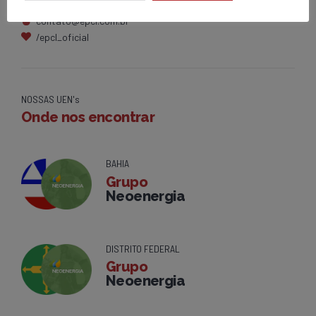
0800 284 2269
contato@epcl.com.br
/epcl_oficial
NOSSAS UEN's
Onde nos encontrar
BAHIA
Grupo
Neoenergia
DISTRITO FEDERAL
Grupo
Neoenergia