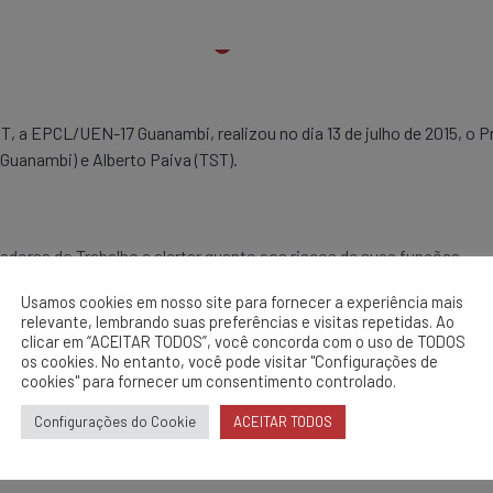
 a EPCL/UEN-17 Guanambi, realizou no dia 13 de julho de 2015, o 
Guanambi) e Alberto Paiva (TST).
doras do Trabalho e alertar quanto aos riscos de suas funções.
ACIDENTE GRAVE/FATAL E PAUSA DE SEGURANÇA-EPS-ELETEC/
Usamos cookies em nosso site para fornecer a experiência mais
relevante, lembrando suas preferências e visitas repetidas. Ao
clicar em “ACEITAR TODOS”, você concorda com o uso de TODOS
os cookies. No entanto, você pode visitar "Configurações de
cookies" para fornecer um consentimento controlado.
Configurações do Cookie
ACEITAR TODOS