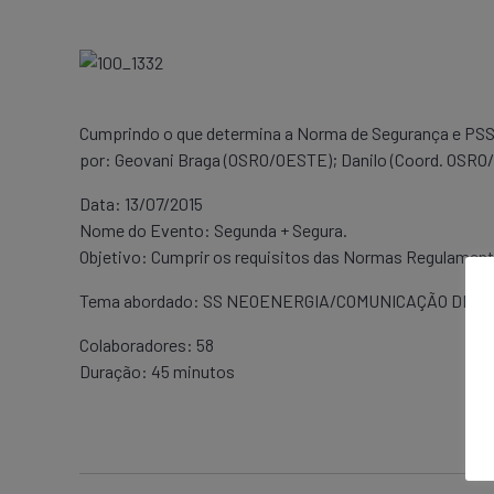
Cumprindo o que determina a Norma de Segurança e PSST,
por: Geovani Braga (OSRO/OESTE); Danilo (Coord. OSRO/
Data: 13/07/2015
Nome do Evento: Segunda + Segura.
Objetivo: Cumprir os requisitos das Normas Regulamenta
Tema abordado: SS NEOENERGIA/COMUNICAÇÃO DE 
Colaboradores: 58
Duração: 45 minutos