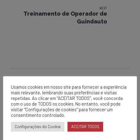
NEXT
Treinamento de Operador de
Guindauto
Usamos cookies em nosso site para fornecer a experiência
EPCL
mais relevante, lembrando suas preferências e visitas
Matriz
repetidas. Ao clicar em “ACEITAR TODOS”, você concorda
com o uso de TODOS os cookies. No entanto, você pode
Av. Centenário, 1420
visitar "Configurações de cookies" para fornecer um
consentimento controlado.
Brumado - BA
0800 284 2269
Configurações do Cookie
ACEITAR TODOS
contato@epcl.com.br
/epcl_oficial