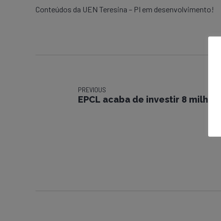
Conteúdos da UEN Teresina – PI em desenvolvimento!
PREVIOUS
EPCL acaba de investir 8 milhões