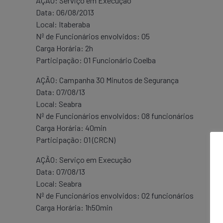
AÇÃO: Serviço em Execução
Data: 06/08/2013
Local: Itaberaba
Nº de Funcionários envolvidos: 05
Carga Horária: 2h
Participação: 01 Funcionário Coelba
AÇÃO: Campanha 30 Minutos de Segurança
Data: 07/08/13
Local: Seabra
Nº de Funcionários envolvidos: 08 funcionários
Carga Horária: 40min
Participação: 01 (CRCN)
AÇÃO: Serviço em Execução
Data: 07/08/13
Local: Seabra
Nº de Funcionários envolvidos: 02 funcionários
Carga Horária: 1h50min