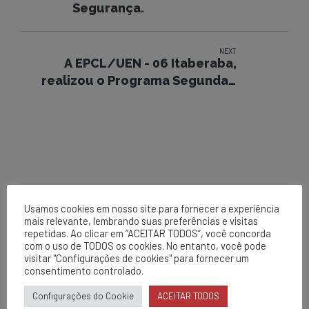
Segurança.
NEXT
A EPCL/UEN - 06 Itaberaba,
realizou o Programa Segunda +
Segura.
Usamos cookies em nosso site para fornecer a experiência
mais relevante, lembrando suas preferências e visitas
EPCL
repetidas. Ao clicar em “ACEITAR TODOS”, você concorda
com o uso de TODOS os cookies. No entanto, você pode
Matriz
visitar "Configurações de cookies" para fornecer um
consentimento controlado.
Av. Centenário, 1420
Brumado - BA
Configurações do Cookie
ACEITAR TODOS
0800 284 2269