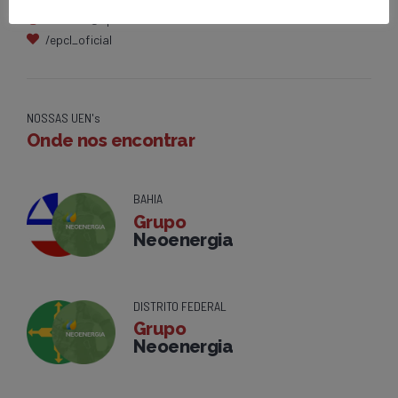
contato@epcl.com.br
/epcl_oficial
NOSSAS UEN's
Onde nos encontrar
BAHIA
Grupo
Neoenergia
DISTRITO FEDERAL
Grupo
Neoenergia