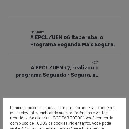
PREVIOUS
A EPCL/UEN 06 Itaberaba, o
Programa Segunda Mais Segura.
NEXT
A EPCL/UEN 17, realizou o
programa Segunda + Segura, na
localidade de Bom Jesus da Lapa.
Usamos cookies em nosso site para fornecer a experiência
mais relevante, lembrando suas preferências e visitas
repetidas. Ao clicar em “ACEITAR TODOS”, você concorda
com o uso de TODOS os cookies. No entanto, você pode
visitar "Configurações de cookies" para fornecer um