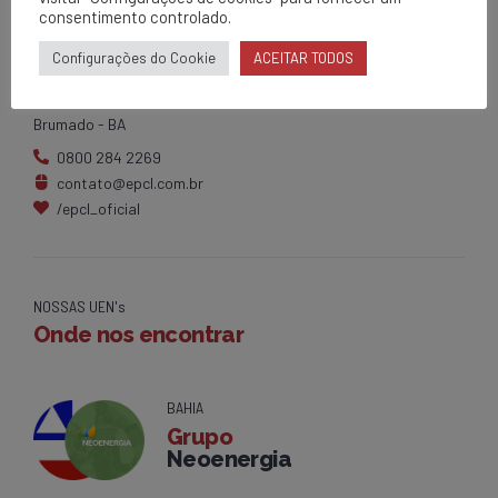
consentimento controlado.
EPCL
Matriz
Configurações do Cookie
ACEITAR TODOS
Av. Centenário, 1420
Brumado - BA
0800 284 2269
contato@epcl.com.br
/epcl_oficial
NOSSAS UEN's
Onde nos encontrar
BAHIA
Grupo
Neoenergia