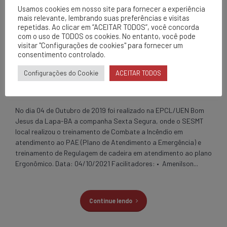
Usamos cookies em nosso site para fornecer a experiência
EPCL
mais relevante, lembrando suas preferências e visitas
Sexta Segura –
repetidas. Ao clicar em “ACEITAR TODOS”, você concorda
com o uso de TODOS os cookies. No entanto, você pode
visitar "Configurações de cookies" para fornecer um
EPCL/UEN Bom
consentimento controlado.
Jesus da Lapa-BA
Configurações do Cookie
ACEITAR TODOS
No dia 04 de Outubro de 2019 foi realizado na EPCL/UEN Bom
Jesus da Lapa-BA a companha Sexta Segura, onde o SESMT
local realizou o treinamento de Combate a Incêndio em
atendimento ao PAE (Plano de Atendimento a Emergência) e
treinamento de Regulagem de cadeira em atendimento ao plano
Ergonômico. Data: 04/10/2021 Facilitadores: • Amenilson...
Continue lendo