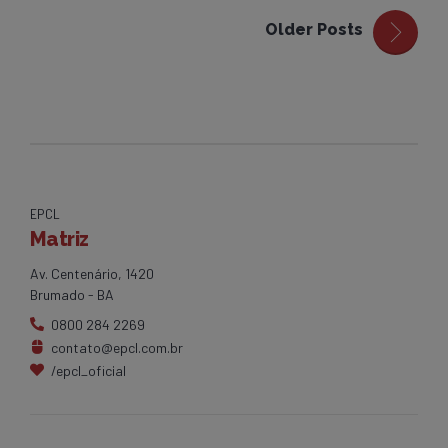
Older Posts
EPCL
Matriz
Av. Centenário, 1420
Brumado - BA
0800 284 2269
contato@epcl.com.br
/epcl_oficial