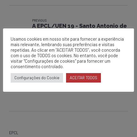
PREVIOUS
A EPCL/UEN 19 - Santo Antonio de
Jesus, dando continuidade ao
Usamos cookies em nosso site para fornecer a experiência
Projeto Sexta da Saúde.
mais relevante, lembrando suas preferências e visitas
repetidas. Ao clicar em “ACEITAR TODOS”, você concorda
NEXT
com o uso de TODOS os cookies. No entanto, você pode
A EPCL/UEN 17, realizou o
visitar "Configurações de cookies" para fornecer um
programa Segunda + Segura.
consentimento controlado.
Configurações do Cookie
ACEITAR TODOS
EPCL