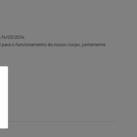
a 14/03/2014.
M para o funcionamento do nosso corpo, juntamente