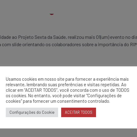
dade ao Projeto Sexta da Saúde, realizou mais 01(um) evento no di
com slide orientando os colaboradores sobre a importância do RI
ue Dialisar )
m )
Usamos cookies em nosso site para fornecer a experiência mais
relevante, lembrando suas preferências e visitas repetidas. Ao
clicar em “ACEITAR TODOS”, você concorda com o uso de TODOS
os cookies. No entanto, você pode visitar "Configurações de
cookies" para fornecer um consentimento controlado.
Configurações do Cookie
ACEITAR TODOS