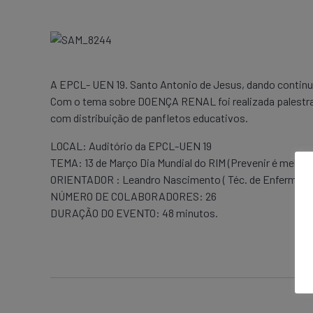
A EPCL- UEN 19. Santo Antonio de Jesus, dando continui
Com o tema sobre DOENÇA RENAL foi realizada palestra 
com distribuição de panfletos educativos.
LOCAL: Auditório da EPCL-UEN 19
TEMA: 13 de Março Dia Mundial do RIM (Prevenir é melhor q
ORIENTADOR : Leandro Nascimento ( Téc. de Enfermage
NÚMERO DE COLABORADORES: 26
DURAÇÃO DO EVENTO: 48 minutos.