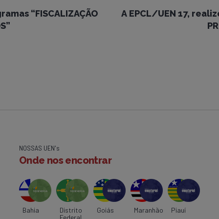
ogramas “FISCALIZAÇÃO
A EPCL/UEN 17, reali
S”
PR
NOSSAS UEN's
Onde nos encontrar
Bahia
Distrito
Goiás
Maranhão
Piauí
Federal