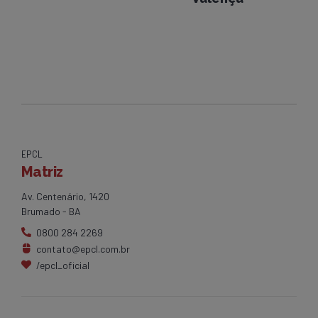
EPCL
Matriz
Av. Centenário, 1420
Brumado - BA
0800 284 2269
contato@epcl.com.br
/epcl_oficial