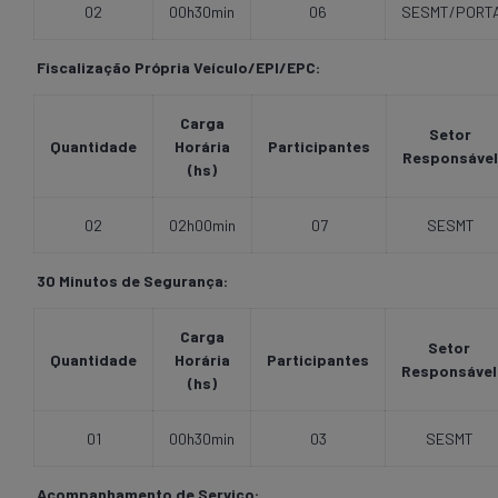
02
00h30min
06
SESMT/PORT
Fiscalização Própria Veículo/EPI/EPC:
Carga
Setor
Quantidade
Horária
Participantes
Responsável
(hs)
02
02h00min
07
SESMT
30 Minutos de Segurança:
Carga
Setor
Quantidade
Horária
Participantes
Responsável
(hs)
01
00h30min
03
SESMT
Acompanhamento de Serviço: