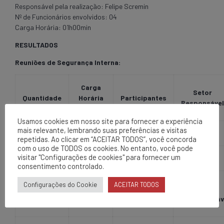
Responsável pela realização: Felipe Scremin
Nº de Funcionários envolvidos: 04
Carga Horária: 01h00min
RESULTADOS
Reuniões de Segurança Interna:
Carga
Setor
Quantidade
Horária
Participantes
Responsável
(hs)
Usamos cookies em nosso site para fornecer a experiência
mais relevante, lembrando suas preferências e visitas
01
00h50min
43
SESMT
repetidas. Ao clicar em “ACEITAR TODOS”, você concorda
com o uso de TODOS os cookies. No entanto, você pode
visitar "Configurações de cookies" para fornecer um
Porteiro Amigo:
consentimento controlado.
Carga
Configurações do Cookie
ACEITAR TODOS
Setor
Quantidade
Horária
Participantes
Responsáv
(hs)