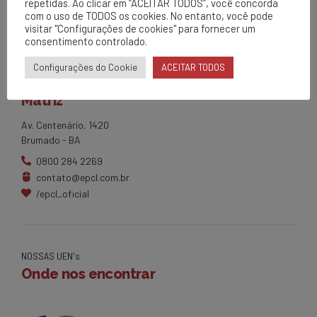
repetidas. Ao clicar em “ACEITAR TODOS”, você concorda
com o uso de TODOS os cookies. No entanto, você pode
visitar "Configurações de cookies" para fornecer um
consentimento controlado.
Configurações do Cookie
ACEITAR TODOS
EPCL
Matriz
Av. Centenário, 1420
Brumado - BA
0800 284 2269
contato@epcl.com.br
/epcl_oficial
NOSSAS UEN's
Onde nos encontrar