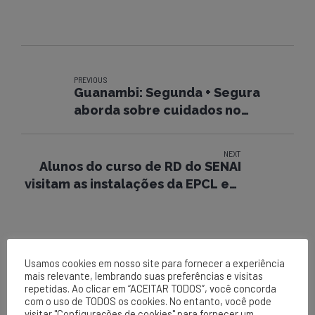
PREVIOUS
Guanambi: Segunda + Segura
aborda sobre cuidados no
manuseio de motosseras
NEXT
Alunos do curso de RD do SENAI
visitam as instalações da EPCL em
Brumado
Usamos cookies em nosso site para fornecer a experiência
mais relevante, lembrando suas preferências e visitas
repetidas. Ao clicar em “ACEITAR TODOS”, você concorda
com o uso de TODOS os cookies. No entanto, você pode
visitar "Configurações de cookies" para fornecer um