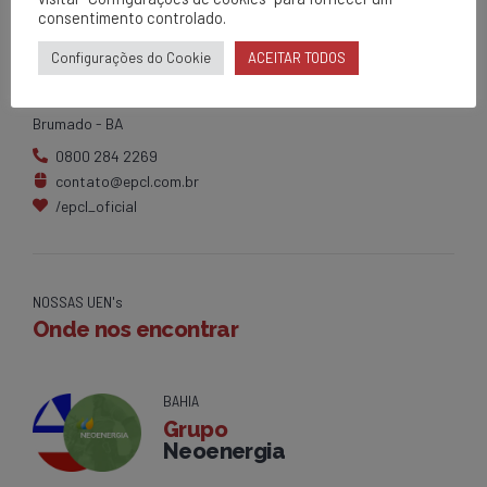
consentimento controlado.
EPCL
Configurações do Cookie
ACEITAR TODOS
Matriz
Av. Centenário, 1420
Brumado - BA
0800 284 2269
contato@epcl.com.br
/epcl_oficial
NOSSAS UEN's
Onde nos encontrar
BAHIA
Grupo
Neoenergia