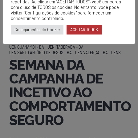
repetidas. Ao clicar em “ACEITAR TODOS”, você concorda
com o uso de TODOS os cookies. No entanto, você pode
visitar "Configurações de cookies" para fornecer um
consentimento controlado.
Configurações do Cookie
ACEITAR TODOS
EVENTOS
UEN BARREIRAS - BA
UEN BOM JESUS DA LAPA - BA
UEN BRUMADO - BA
UEN GUANAMBI - BA
UEN ITABERABA - BA
UEN SANTO ANTÔNIO DE JESUS - BA
UEN VALENÇA - BA
UENS
SEMANA DA
CAMPANHA DE
INCETIVO AO
COMPORTAMENTO
SEGURO