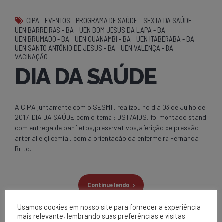
CIPA
EVENTOS
PROGRAMA DE SAÚDE
SEXTA DA SAÚDE
UEN BARREIRAS - BA
UEN BOM JESUS DA LAPA - BA
UEN BRUMADO - BA
UEN GUANAMBI - BA
UEN ITABERABA - BA
UEN SANTO ANTÔNIO DE JESUS - BA
UEN VALENÇA - BA
VACINAÇÃO
DIA DA SAÚDE
A CIPA juntamente com o SESMT, realizou no dia 03 de Julho de
2017, DIA DA SAÚDE,com o tema : DST/AIDS, foi montado stand
com entrega de panfletos,preservativos,aferição de pressão
arterial e glicemia , com a orientação da enfermeira Fernanda
Brito.
Continue lendo
Usamos cookies em nosso site para fornecer a experiência
mais relevante, lembrando suas preferências e visitas