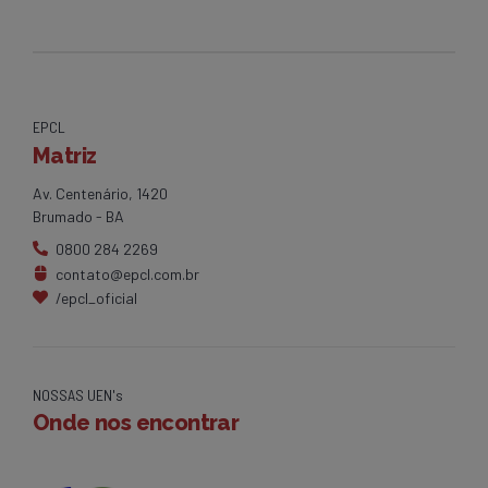
EPCL
Matriz
Av. Centenário, 1420
Brumado - BA
0800 284 2269
contato@epcl.com.br
/epcl_oficial
NOSSAS UEN's
Onde nos encontrar