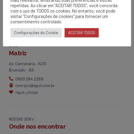
repetidas. Ao clicar em “ACEITAR TODOS”, você concorda
com o uso de TODOS os cookies. No entanto, você pode
visitar "Configurações de cookies" para fornecer um
consentimento controlado.
Configurações do Cookie
ACEITAR TODOS
EPCL
Matriz
Av. Centenário, 1420
Brumado - BA
0800 284 2269
contato@epcl.com.br
/epcl_oficial
NOSSAS UEN's
Onde nos encontrar