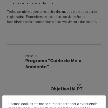
toda sobra de material da obra.
Todas as informações a respeito das mudas plantadas serão
registradas. Posteriormente os técnicos visitarão as
localidades para acompanhar o desenvolvimento das mudas.
PREVIOUS
Programa “Cuide do Meio
Ambiente”
NEXT
Objetivo IALPT
Usamos cookies em nosso site para fornecer a experiência
mais relevante, lembrando suas preferências e visitas