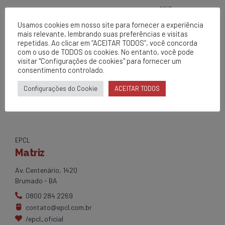
NEXT
Segunda + Segura - EPCL/Área 17
Usamos cookies em nosso site para fornecer a experiência
- Bom Jesus da Lapa
mais relevante, lembrando suas preferências e visitas
repetidas. Ao clicar em “ACEITAR TODOS”, você concorda
com o uso de TODOS os cookies. No entanto, você pode
visitar "Configurações de cookies" para fornecer um
consentimento controlado.
Configurações do Cookie
ACEITAR TODOS
EPCL
Matriz
Av. Centenário, 1420
Brumado - BA
0800 284 2269
contato@epcl.com.br
/epcl_oficial