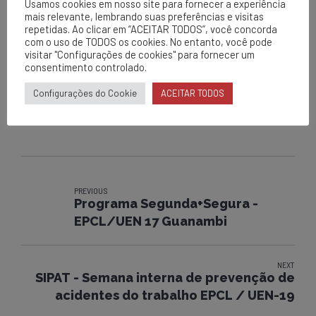
Usamos cookies em nosso site para fornecer a experiência
Nº de Funcionários envolvidos: 80
mais relevante, lembrando suas preferências e visitas
repetidas. Ao clicar em “ACEITAR TODOS”, você concorda
AÇÃO: FISCALIZAÇÃO PRÓPRIA
com o uso de TODOS os cookies. No entanto, você pode
Data: 16/12/2015
visitar "Configurações de cookies" para fornecer um
Local: Apuarema
consentimento controlado.
Responsável pela realização: Lourival Junior
Nº de Funcionários envolvidos: 02
Configurações do Cookie
ACEITAR TODOS
PREVIOUS
Programa Segunda+Segura -
EPCL/UEN 17 Guanambi
NEXT
SIPAT - Semana interna de prevenção de
acidentes do trabalho EPCL / UEN-19