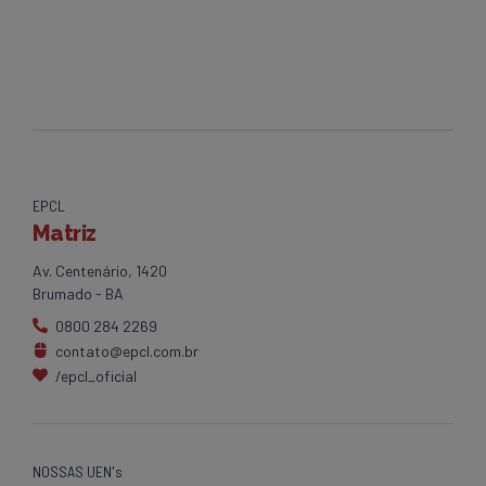
EPCL
Matriz
Av. Centenário, 1420
Brumado - BA
0800 284 2269
contato@epcl.com.br
/epcl_oficial
NOSSAS UEN's