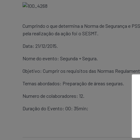
Cumprindo o que determina a Norma de Segurança e PSST
pela realização da ação foi o SESMT.
Data: 21/12/2015.
Nome do evento: Segunda + Segura.
Objetivo: Cumprir os requisitos das Normas Regulamenta
Temas abordados: Preparação de áreas seguras.
Numero de colaboradores: 12.
Duração do Evento: 00: 35min;