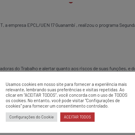
, a empresa EPCL/UEN 17 Guanambi , realizou o programa Segunda 
doras do Trabalho e alertar quanto aos riscos de suas funções, e
Usamos cookies em nosso site para fornecer a experiência mais
relevante, lembrando suas preferências e visitas repetidas. Ao
clicar em “ACEITAR TODOS”, você concorda com o uso de TODOS
os cookies. No entanto, você pode visitar "Configurações de
cookies" para fornecer um consentimento controlado.
Configurações do Cookie
ACEITAR TODOS