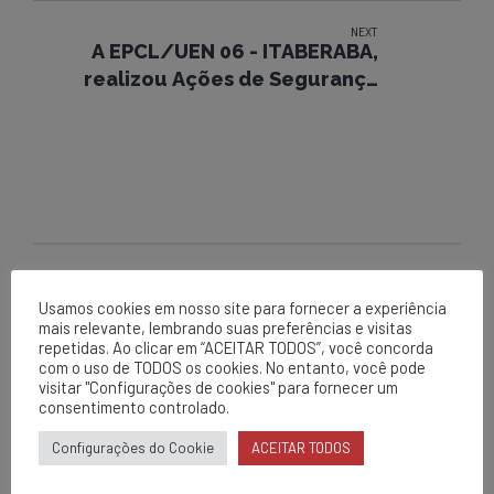
NEXT
A EPCL/UEN 06 - ITABERABA,
realizou Ações de Segurança
entre 20 à 31.10.2014
Usamos cookies em nosso site para fornecer a experiência
EPCL
mais relevante, lembrando suas preferências e visitas
Matriz
repetidas. Ao clicar em “ACEITAR TODOS”, você concorda
com o uso de TODOS os cookies. No entanto, você pode
Av. Centenário, 1420
visitar "Configurações de cookies" para fornecer um
consentimento controlado.
Brumado - BA
0800 284 2269
Configurações do Cookie
ACEITAR TODOS
contato@epcl.com.br
/epcl_oficial