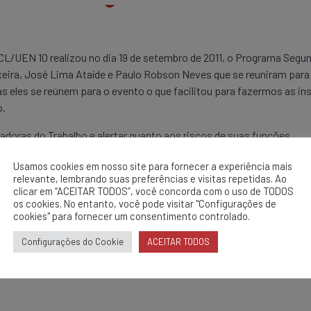
/UEN 10 realizou no dia 19 de setembro de 2011, o Programa Segun
xeira, José Lima Ataíde e Paulo Robson Neves que se reuniram para
as eles se reúnem para o evento o que facilitou para fazermos as 
o.
doras do Trabalho e alertar quanto aos riscos de suas funções.
rrumação.
Usamos cookies em nosso site para fornecer a experiência mais
relevante, lembrando suas preferências e visitas repetidas. Ao
clicar em “ACEITAR TODOS”, você concorda com o uso de TODOS
os cookies. No entanto, você pode visitar "Configurações de
cookies" para fornecer um consentimento controlado.
Configurações do Cookie
ACEITAR TODOS