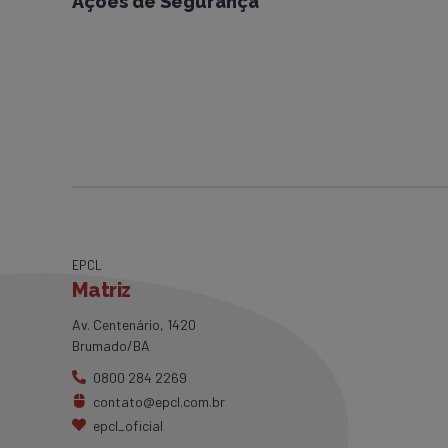
Ações de Segurança
EPCL
Matriz
Av. Centenário, 1420
Brumado/BA
0800 284 2269
contato@epcl.com.br
epcl_oficial