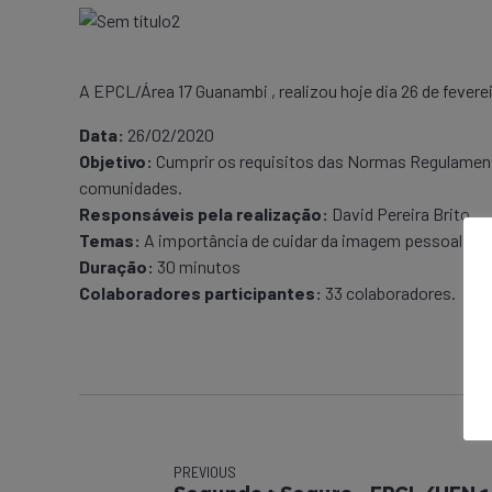
A EPCL/Área 17 Guanambi , realizou hoje dia 26 de fever
Data:
26/02/2020
Objetivo:
Cumprir os requisitos das Normas Regulamenta
comunidades.
Responsáveis pela realização:
David Pereira Brito.
Temas:
A importância de cuidar da imagem pessoal no 
Duração:
30 minutos
Colaboradores participantes:
33 colaboradores.
PREVIOUS