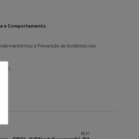
nça e Comportamento
.
 ainda mantermos a Prevenção de Acidentes nas
lho).
NEXT