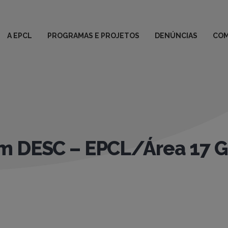
A EPCL
PROGRAMAS E PROJETOS
DENÚNCIAS
COM
om DESC – EPCL/Área 17 