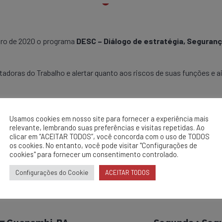
eiro de 2020 o programa
DESC – Diálogo de estratégia, Segura
doras do Trabalho e alertar quanto aos riscos de suas funções e
ambiente de trabalho (Nossa imagem e postura no ambiente de traba
Usamos cookies em nosso site para fornecer a experiência mais
relevante, lembrando suas preferências e visitas repetidas. Ao
clicar em “ACEITAR TODOS”, você concorda com o uso de TODOS
os cookies. No entanto, você pode visitar "Configurações de
cookies" para fornecer um consentimento controlado.
Configurações do Cookie
ACEITAR TODOS