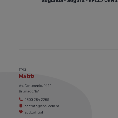
Segunda + Segura - EPCL/UEN 
EPCL
Matriz
Av. Centenário, 1420
Brumado/BA
0800 284 2269
contato@epcl.com.br
epcl_oficial