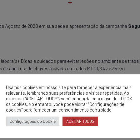
 de Agosto de 2020 em sua sede a apresentação da campanha
Segu
borais ( Dicas e cuidados para evitar lesões no ambiente de trabal
de abertura de chaves fusíveis em redes MT 13,8 kv e 34 kv;
egurança.
Usamos cookies em nosso site para fornecer a experiência mais
relevante, lembrando suas preferências e visitas repetidas. Ao
clicar em “ACEITAR TODOS”, você concorda com o uso de TODOS
os cookies. No entanto, você pode visitar "Configurações de
cookies" para fornecer um consentimento controlado.
Configurações do Cookie
ACEITAR TODOS