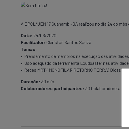
A EPCL/UEN 17 Guanambi-BA realizou no dia 24 do mês
Data:
24/08/2020
Facilitador:
Cleriston Santos Souza
Temas:
• Prensamento de membros na execução das atividades la
• Uso adequado da ferramenta Loudbaster nas atividades 
• Redes MRT ( MONOFILAR RETORNO TERRA) Dicas de s
Duração:
30 min.
Colaboradores participantes:
30 Colaboradores.