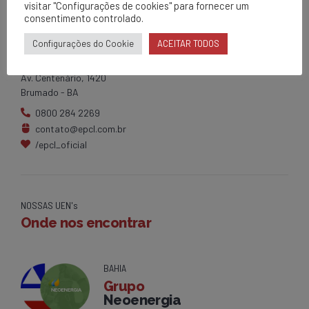
visitar "Configurações de cookies" para fornecer um
consentimento controlado.
EPCL
Configurações do Cookie
ACEITAR TODOS
Matriz
Av. Centenário, 1420
Brumado - BA
0800 284 2269
contato@epcl.com.br
/epcl_oficial
NOSSAS UEN's
Onde nos encontrar
BAHIA
Grupo
Neoenergia