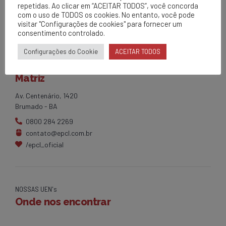
repetidas. Ao clicar em “ACEITAR TODOS”, você concorda
com o uso de TODOS os cookies. No entanto, você pode
visitar "Configurações de cookies" para fornecer um
consentimento controlado.
Configurações do Cookie
ACEITAR TODOS
EPCL
Matriz
Av. Centenário, 1420
Brumado - BA
0800 284 2269
contato@epcl.com.br
/epcl_oficial
NOSSAS UEN's
Onde nos encontrar