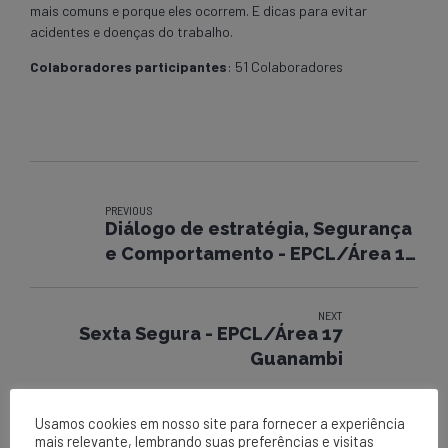
mais comuns e porque eles ocorrem. E dicas para evitar
acidentes e doenças do trabalho.
Colaboradores participantes
: 51 Colaboradores
PREVIOUS
Diálogo de estratégia, Segurança
e Comportamento - EPCL/Área 17
Guanambi
NEXT
Sexta Segura - EPCL/Área 17
Guanambi
Usamos cookies em nosso site para fornecer a experiência
mais relevante, lembrando suas preferências e visitas