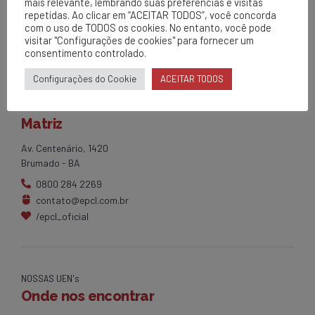
mais relevante, lembrando suas preferências e visitas
repetidas. Ao clicar em “ACEITAR TODOS”, você concorda
com o uso de TODOS os cookies. No entanto, você pode
visitar "Configurações de cookies" para fornecer um
consentimento controlado.
Configurações do Cookie
ACEITAR TODOS
EPCL
Matriz
Av. Centenário, 1420
Brumado - BA
0800 284 2269
contato@epcl.com.br
/epcl_oficial
NOSSAS UEN's
Onde nos encontrar