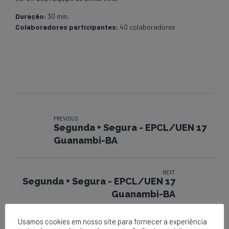
Duração:
30 min.
Colaboradores participantes:
40 colaboradores
PREVIOUS
Segunda + Segura - EPCL/UEN 17
Guanambi-BA
NEXT
Segunda + Segura - EPCL/UEN 17
Guanambi-BA
Usamos cookies em nosso site para fornecer a experiência