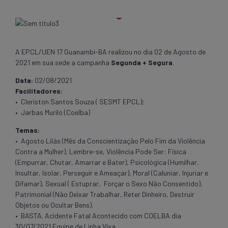
A EPCL/UEN 17 Guanambi-BA realizou no dia 02 de Agosto de
2021 em sua sede a campanha
Segunda + Segura
.
Data:
02/08/2021
Facilitadores:
• Cleriston Santos Souza ( SESMT EPCL);
• Jarbas Murilo (Coelba)
Temas:
• Agosto Lilás (Mês da Conscientização Pelo Fim da Violência
Contra a Mulher), Lembre-se, Violência Pode Ser: Física
(Empurrar, Chutar, Amarrar e Bater), Psicológica (Humilhar,
Insultar, Isolar, Perseguir e Ameaçar), Moral (Caluniar, Injuriar e
Difamar), Sexual ( Estuprar, Forçar o Sexo Não Consentido),
Patrimonial (Não Deixar Trabalhar, Reter Dinheiro, Destruir
Objetos ou Ocultar Bens).
• BASTA. Acidente Fatal Acontecido com COELBA dia
30/07/2021 Equipe de Linha Viva.