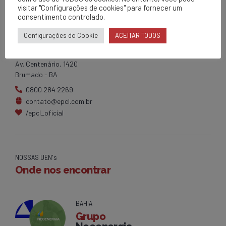
visitar "Configurações de cookies" para fornecer um
consentimento controlado.
EPCL
Configurações do Cookie
ACEITAR TODOS
Matriz
Av. Centenário, 1420
Brumado - BA
0800 284 2269
contato@epcl.com.br
/epcl_oficial
NOSSAS UEN's
Onde nos encontrar
BAHIA
Grupo