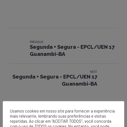
PREVIOUS
Segunda + Segura - EPCL/UEN 17
Guanambi-BA
NEXT
Segunda + Segura - EPCL/UEN 17
Guanambi-BA
Usamos cookies em nosso site para fornecer a experiência
mais relevante, lembrando suas preferências e visitas
repetidas. Ao clicar em “ACEITAR TODOS”, você concorda
com o uso de TODOS os cookies. No entanto, você pode