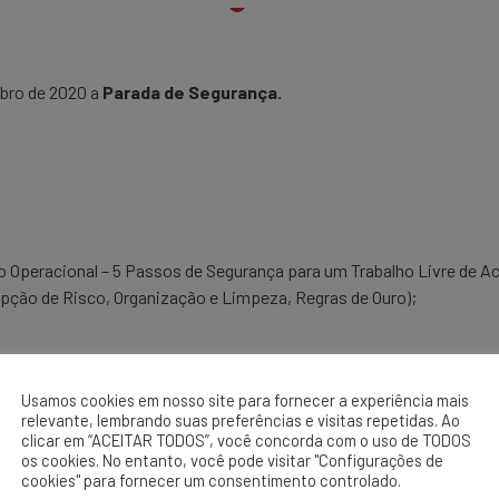
mbro de 2020 a
Parada de Segurança.
o Operacional – 5 Passos de Segurança para um Trabalho Livre de A
pção de Risco, Organização e Limpeza, Regras de Ouro);
Usamos cookies em nosso site para fornecer a experiência mais
relevante, lembrando suas preferências e visitas repetidas. Ao
clicar em “ACEITAR TODOS”, você concorda com o uso de TODOS
os cookies. No entanto, você pode visitar "Configurações de
cookies" para fornecer um consentimento controlado.