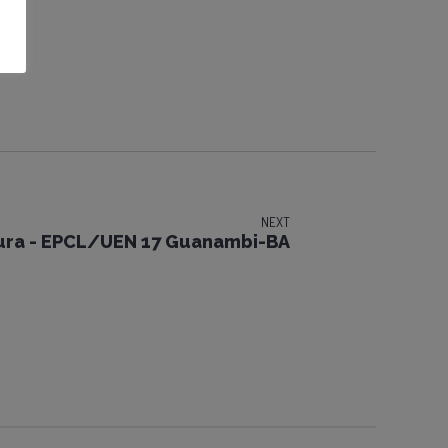
NEXT
ura - EPCL/UEN 17 Guanambi-BA