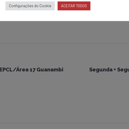
Configurações do Cookie
ACEITAR TODOS
 - EPCL/Área 17 Guanambi
Segunda + Seg