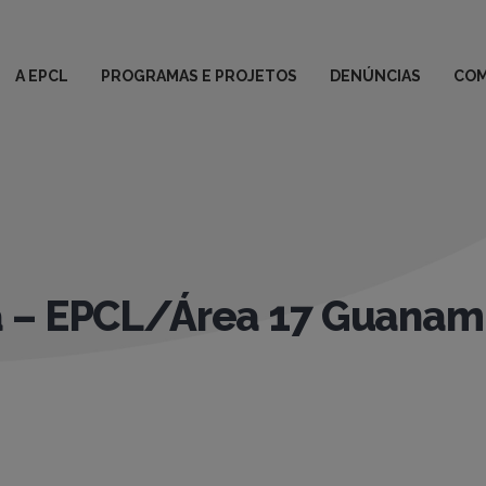
A EPCL
PROGRAMAS E PROJETOS
DENÚNCIAS
COM
a – EPCL/Área 17 Guanam