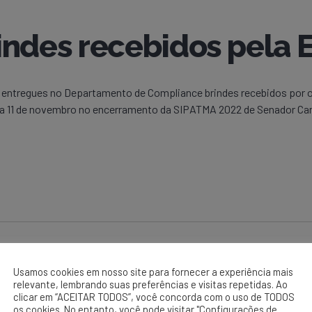
indes recebidos pela 
m entregues no Departamento de Compliance brindes recebidos por o
dia 11 de novembro no encerramento da SIPATMA 2022 de Senador Can
Usamos cookies em nosso site para fornecer a experiência mais
relevante, lembrando suas preferências e visitas repetidas. Ao
clicar em “ACEITAR TODOS”, você concorda com o uso de TODOS
os cookies. No entanto, você pode visitar "Configurações de